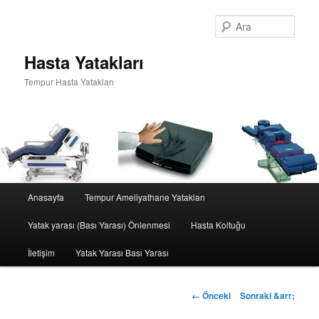
Ara
Hasta Yatakları
Tempur Hasta Yatakları
Ana
Anasayfa
Tempur Ameliyathane Yatakları
Birincil
menü
Yatak yarası (Bası Yarası) Önlenmesi
Hasta Koltuğu
içeriğe
İletişim
Yatak Yarası Bası Yarası
geç
Görsel
← Önceki
Sonraki &arr;
dolaşım