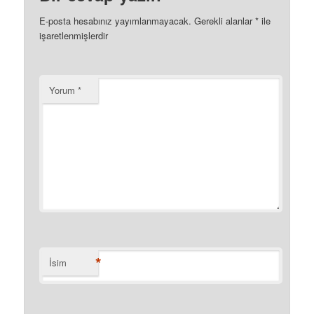
E-posta hesabınız yayımlanmayacak.
Gerekli alanlar
*
ile
işaretlenmişlerdir
Yorum
*
*
İsim