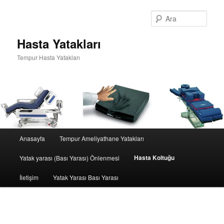
Ara
Hasta Yatakları
Tempur Hasta Yatakları
Ana
Anasayfa
Tempur Ameliyathane Yatakları
Birincil
menü
Hasta Koltuğu
Yatak yarası (Bası Yarası) Önlenmesi
içeriğe
İletişim
Yatak Yarası Bası Yarası
geç