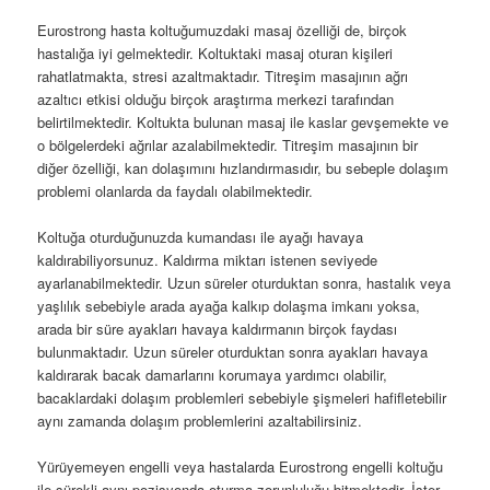
Eurostrong hasta koltuğumuzdaki masaj özelliği de, birçok
hastalığa iyi gelmektedir. Koltuktaki masaj oturan kişileri
rahatlatmakta, stresi azaltmaktadır. Titreşim masajının ağrı
azaltıcı etkisi olduğu birçok araştırma merkezi tarafından
belirtilmektedir. Koltukta bulunan masaj ile kaslar gevşemekte ve
o bölgelerdeki ağrılar azalabilmektedir. Titreşim masajının bir
diğer özelliği, kan dolaşımını hızlandırmasıdır, bu sebeple dolaşım
problemi olanlarda da faydalı olabilmektedir.
Koltuğa oturduğunuzda kumandası ile ayağı havaya
kaldırabiliyorsunuz. Kaldırma miktarı istenen seviyede
ayarlanabilmektedir. Uzun süreler oturduktan sonra, hastalık veya
yaşlılık sebebiyle arada ayağa kalkıp dolaşma imkanı yoksa,
arada bir süre ayakları havaya kaldırmanın birçok faydası
bulunmaktadır. Uzun süreler oturduktan sonra ayakları havaya
kaldırarak bacak damarlarını korumaya yardımcı olabilir,
bacaklardaki dolaşım problemleri sebebiyle şişmeleri hafifletebilir
aynı zamanda dolaşım problemlerini azaltabilirsiniz.
Yürüyemeyen engelli veya hastalarda Eurostrong engelli koltuğu
ile sürekli aynı pozisyonda oturma zorunluluğu bitmektedir. İster