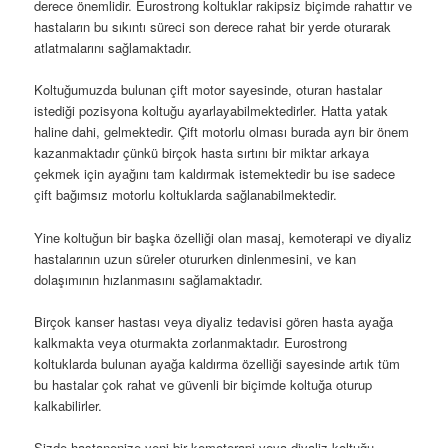
derece önemlidir. Eurostrong koltuklar rakipsiz biçimde rahattır ve
hastaların bu sıkıntı süreci son derece rahat bir yerde oturarak
atlatmalarını sağlamaktadır.
Koltuğumuzda bulunan çift motor sayesinde, oturan hastalar
istediği pozisyona koltuğu ayarlayabilmektedirler. Hatta yatak
haline dahi, gelmektedir. Çift motorlu olması burada ayrı bir önem
kazanmaktadır çünkü birçok hasta sırtını bir miktar arkaya
çekmek için ayağını tam kaldırmak istemektedir bu ise sadece
çift bağımsız motorlu koltuklarda sağlanabilmektedir.
Yine koltuğun bir başka özelliği olan masaj, kemoterapi ve diyaliz
hastalarının uzun süreler otururken dinlenmesini, ve kan
dolaşımının hızlanmasını sağlamaktadır.
Birçok kanser hastası veya diyaliz tedavisi gören hasta ayağa
kalkmakta veya oturmakta zorlanmaktadır. Eurostrong
koltuklarda bulunan ayağa kaldırma özelliği sayesinde artık tüm
bu hastalar çok rahat ve güvenli bir biçimde koltuğa oturup
kalkabilirler.
Sizde hastanenize yeni bir kemoterapi veya diyaliz koltuğu